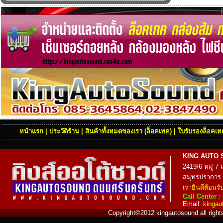
หน้าแรก
|
ประวัติร้าน
|
สินค้าทั้งหมดของเรา
(
ล็อคเทค
) |
ใบรับรองล็อคเทค
KING AUTO SOU
2419/6 หมู่ 7
สมุทรปราการ
เรายินดีต้อนรั
Call Center :
Email:
kinga
Copyright©2012 kingautosound all rights 