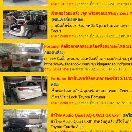
อ่าน : 1917 ท่าน
|
ลงข่าวเมื่อ 2022-03-24 12:37:03 น
เซ็นเซอร์ถอยหลัง 3จุด พร้อมจอบอกระยะ Zeus 
(
เซนเซอร์ถอยหลัง
)
งานติดตั้งเซ็นเซอร์ถอยหลัง 3จุด พร้อมจอบอกระ
Focus
อ่าน : 2489 ท่าน
|
ลงข่าวเมื่อ 2022-01-22 11:38:10 น
Fortuner ติดล็อคเทคกล่องเหลือง/ล็อคยางอะไหล่ 5/1
กล่องเหลือง
)
ortuner ติดล็อคเทคกล่องเหลือง/ล็อคยางอะไหล่ ชมรูปภา
https://www.facebook.com/ran.kingautosound/pos
อ่าน : 2041 ท่าน
|
ลงข่าวเมื่อ 2021-11-05 14:29:16 น.
Fortuner ติดเซ็นเซอร์/ล็อคเทคกล่องเขียว 2/11/2
หลัง
)
เซ็นเซอร์ถอยหลัง 4 จุดพร้อมจอบอกระยะ Zeus แ
เขียว Visit Lock Toyota Fortuner
อ่าน : 2280 ท่าน
|
ลงข่าวเมื่อ 2021-11-02 16:15:11 น
ลำโพง Audio Quart AQ-CX691 GX 6x9”
(
เครื
ลำโพง Audio Quart 6X9“ สำหรับคู่หลัง ที่ใช้ในการ
Toyota Corolla Altis