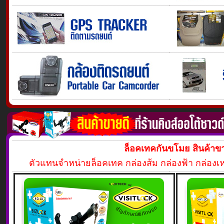
ล็อคเทคกันขโมย สินค้าขา
ตัวแทนจำหน่ายล็อคเทค กล่องส้ม กล่องฟ้า กล่องเหล