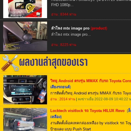
FHD 1080p...
อ่าน : 8344 ท่าน
ลำโพง mtx image pro
(
product
)
ลำโพง mtx image pro...
อ่าน : 8225 ท่าน
วิทยุ Android ตรงรุ่น MMAX กับรถ Toyota Corol
เสียงรถยนต์
)
การติดตั้งวิทยุ Android ตรงรุ่น MMAX กับรถ Toyot
อ่าน : 2014 ท่าน
|
ลงข่าวเมื่อ 2022-08-09 10:40:22 น
Locktech visitlock รถ Toyota HILUX Revo
(
ล
เหลือง
)
งานติดตั้งล็อคเทคกล่องเหลือง by visitlock รถ T
ป้ายแดง แบบ Push Start